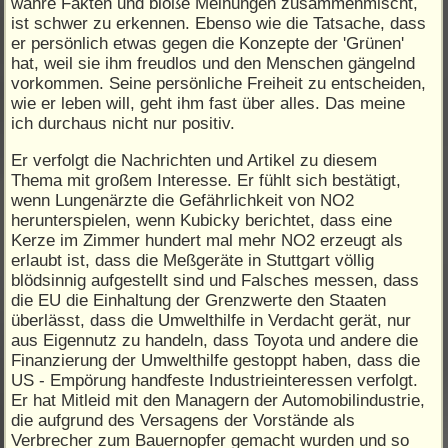
wahre Fakten und bloße Meinungen zusammenmischt,
ist schwer zu erkennen. Ebenso wie die Tatsache, dass
er persönlich etwas gegen die Konzepte der 'Grünen'
hat, weil sie ihm freudlos und den Menschen gängelnd
vorkommen. Seine persönliche Freiheit zu entscheiden,
wie er leben will, geht ihm fast über alles. Das meine
ich durchaus nicht nur positiv.
Er verfolgt die Nachrichten und Artikel zu diesem
Thema mit großem Interesse. Er fühlt sich bestätigt,
wenn Lungenärzte die Gefährlichkeit von NO2
herunterspielen, wenn Kubicky berichtet, dass eine
Kerze im Zimmer hundert mal mehr NO2 erzeugt als
erlaubt ist, dass die Meßgeräte in Stuttgart völlig
blödsinnig aufgestellt sind und Falsches messen, dass
die EU die Einhaltung der Grenzwerte den Staaten
überlässt, dass die Umwelthilfe in Verdacht gerät, nur
aus Eigennutz zu handeln, dass Toyota und andere die
Finanzierung der Umwelthilfe gestoppt haben, dass die
US - Empörung handfeste Industrieinteressen verfolgt.
Er hat Mitleid mit den Managern der Automobilindustrie,
die aufgrund des Versagens der Vorstände als
Verbrecher zum Bauernopfer gemacht wurden und so